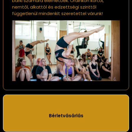
bárki számára elérhetőek. Óráinkon kortól,
nemtől, alkattól és edzettségi szinttől
függetlenül mindenkit szeretettel várunk!
Bérletvásárlás