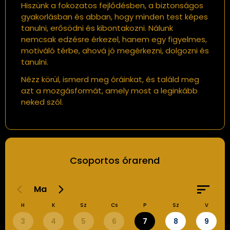
Hiszünk a fokozatos fejlődésben, a biztonságos
gyakorlásban és abban, hogy minden test képes
tanulni, erősödni és kibontakozni. Nálunk
nemcsak edzésre érkezel, hanem egy figyelmes,
motiváló térbe, ahová jó megérkezni, dolgozni és
tanulni.
Nézz körül, ismerd meg óráinkat, és találd meg
azt a mozgásformát, amely most a leginkább
neked szól.
Csoportos órarend
Ma
H
K
Sz
Cs
P
Sz
V
3
4
5
6
7
8
9