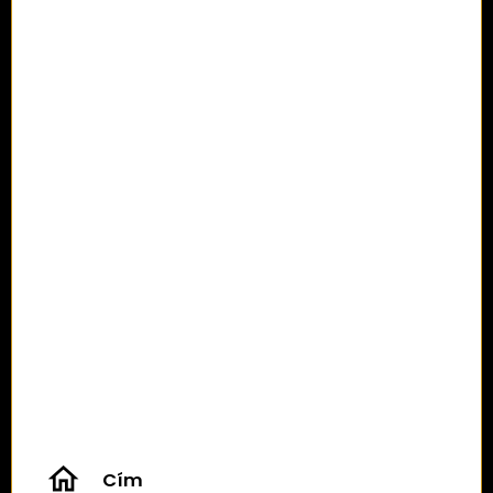
home
Cím