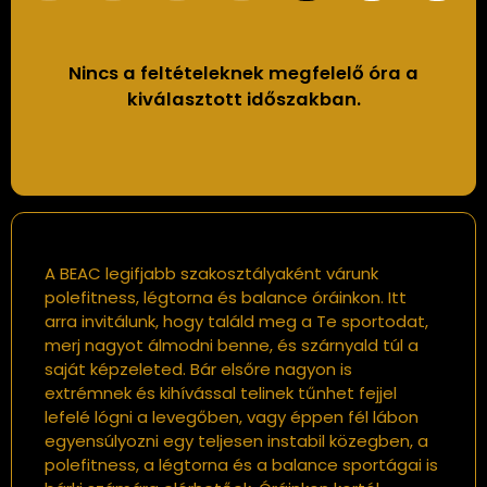
Nincs a feltételeknek megfelelő óra a
kiválasztott időszakban.
A BEAC legifjabb szakosztályaként várunk
polefitness, légtorna és balance óráinkon. Itt
arra invitálunk, hogy találd meg a Te sportodat,
merj nagyot álmodni benne, és szárnyald túl a
saját képzeleted. Bár elsőre nagyon is
extrémnek és kihívással telinek tűnhet fejjel
lefelé lógni a levegőben, vagy éppen fél lábon
egyensúlyozni egy teljesen instabil közegben, a
polefitness, a légtorna és a balance sportágai is